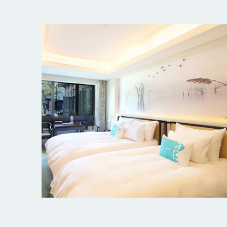
杭州柳莺里宾馆客房
探索更多