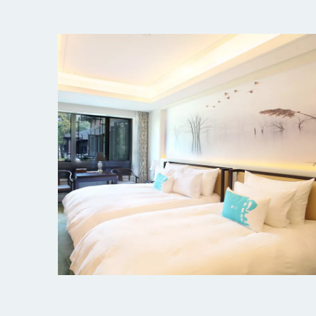
杭州柳莺里宾馆客房
探索更多