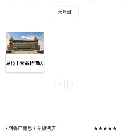
大洋洲
乌拉圭索菲特酒店
• 阿鲁巴丽思卡尔顿酒店 ★★★★★