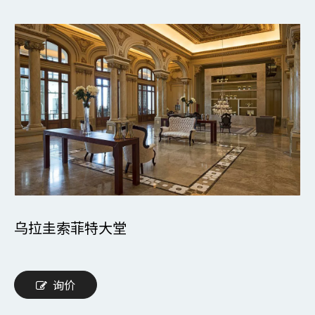
乌拉圭索菲特大堂
询价